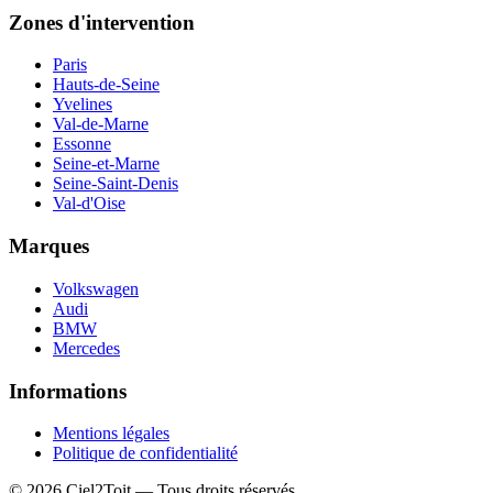
Zones d'intervention
Paris
Hauts-de-Seine
Yvelines
Val-de-Marne
Essonne
Seine-et-Marne
Seine-Saint-Denis
Val-d'Oise
Marques
Volkswagen
Audi
BMW
Mercedes
Informations
Mentions légales
Politique de confidentialité
©
2026
Ciel2Toit — Tous droits réservés