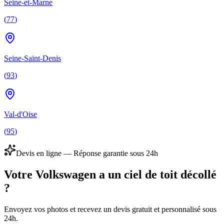
Seine-et-Marne
(
77
)
Seine-Saint-Denis
(
93
)
Val-d'Oise
(
95
)
Devis en ligne — Réponse garantie sous 24h
Votre Volkswagen a un ciel de toit décollé
?
Envoyez vos photos et recevez un devis gratuit et personnalisé sous
24h.