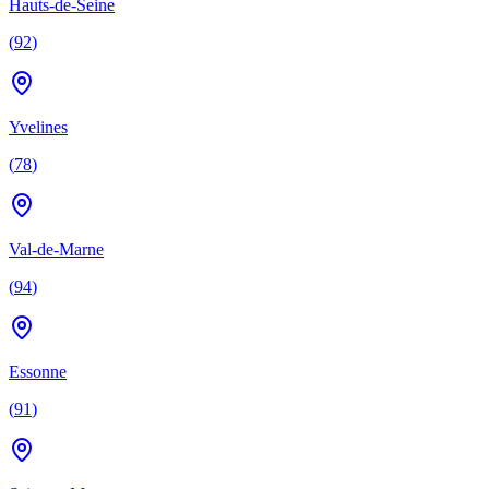
Hauts-de-Seine
(
92
)
Yvelines
(
78
)
Val-de-Marne
(
94
)
Essonne
(
91
)